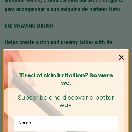
para acompanhar a sua máquina de barbear Natu.
EN: SHAVING BRUSH
Helps create a rich and creamy lather with its
synthetic bristles, ideal for exfoliation and easy to
clean after use. With a solid aluminum handle, it is
a durable and elegant choice to pair with your Natu
Tired of skin irritation? So were
razor.
we.
IT: PENNELLO DA BARBA
Subscribe and discover a better
way.
Aiuta a creare una schiuma ricca e cremosa grazie
alle sue setole sintetiche, ideali per esfoliare e
facili da pulire dopo l’uso. Con un manico in