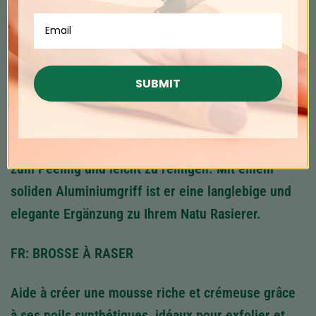
alluminio solido, è una scelta elegante e resistente
da abbinare al tuo rasoio Natu.
DE: RASIERPINSEL
SUBMIT
Hilft, mit seinen synthetischen Borsten einen
reichhaltigen, cremigen Schaum zu erzeugen, ideal
zum Peeling und leicht zu reinigen. Mit einem
soliden Aluminiumgriff ist er eine langlebige und
elegante Ergänzung zu Ihrem Natu Rasierer.
FR: BROSSE À RASER
Aide à créer une mousse riche et crémeuse grâce
à ses poils synthétiques, idéaux pour exfolier et